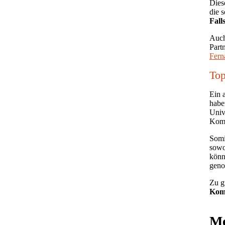
Dies
die 
Fall
Auc
Part
Fern
Top
Ein 
habe
Univ
Komm
Somi
sowo
könn
gen
Zu g
Komp
Me