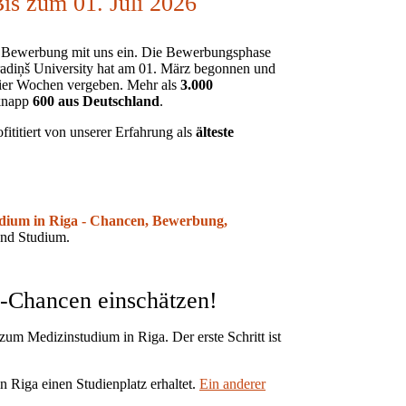
is zum 01. Juli 2026
ige Bewerbung mit uns ein. Die Bewerbungsphase
radiņš University hat am 01. März begonnen und
 vier Wochen vergeben. Mehr als
3.000
 knapp
600 aus Deutschland
.
fititiert von unserer Erfahrung als
älteste
dium in Riga - Chancen, Bewerbung,
und Studium.
z-Chancen einschätzen!
 zum Medizinstudium in Riga. Der erste Schritt ist
in Riga einen Studienplatz erhaltet.
Ein anderer