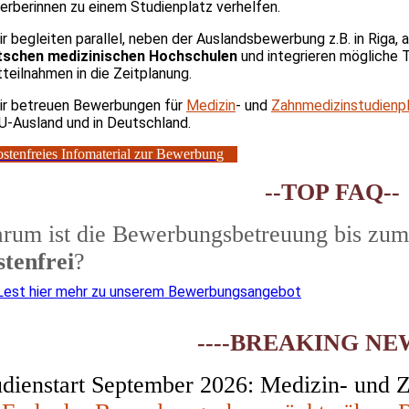
rberinnen zu einem Studienplatz verhelfen.
r begleiten parallel, neben der Auslandsbewerbung z.B. in Riga
tschen medizinischen Hochschulen
und integrieren mögliche
teilnahmen in die Zeitplanung.
r betreuen Bewerbungen für
Medizin
- und
Zahnmedizinstudienp
U-Ausland und in Deutschland.
stenfreies Infomaterial zur Bewerbung
--TOP FAQ--
rum ist die Bewerbungsbetreuung bis zum 
stenfrei
?
Lest hier mehr zu unserem Bewerbungsangebo
t
----BREAKING NEW
udienstart September 2026: Medizin- und 