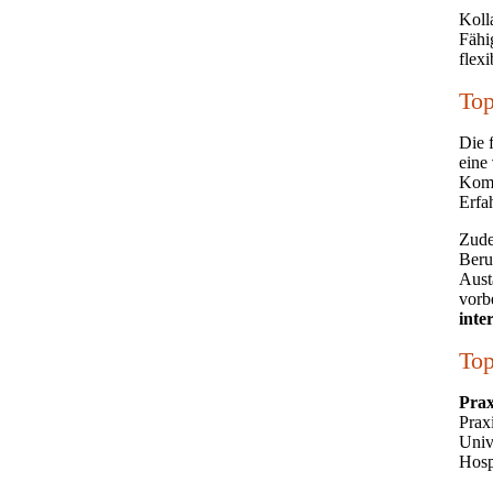
Koll
Fähi
flex
Top
Die 
eine
Komp
Erfa
Zud
Beru
Aust
vorb
inte
Top
Prax
Prax
Univ
Hosp