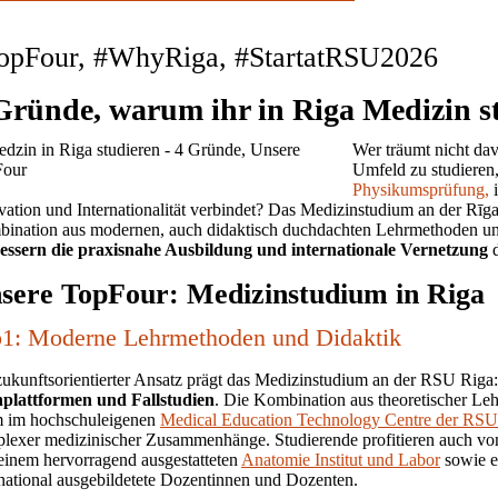
opFour, #WhyRiga, #StartatRSU2026
Gründe, warum ihr in Riga Medizin stu
Wer träumt nicht dav
Umfeld zu studieren
Physikumsprüfung,
vation und Internationalität verbindet? Das Medizinstudium an der Rīga 
ination aus modernen, auch didaktisch duchdachten Lehrmethoden un
essern die praxisnahe Ausbildung und internationale Vernetzung
d
sere TopFour: Medizinstudium in Riga
1: Moderne Lehrmethoden und Didaktik
zukunftsorientierter Ansatz prägt das Medizinstudium an der RSU Riga
plattformen und Fallstudien
. Die Kombination aus theoretischer Leh
m im hochschuleigenen
Medical Education Technology Centre der RSU
lexer medizinischer Zusammenhänge. Studierende profitieren auch vo
einem hervorragend ausgestatteten
Anatomie Institut und Labor
sowie e
rnational ausgebildetete Dozentinnen und Dozenten.