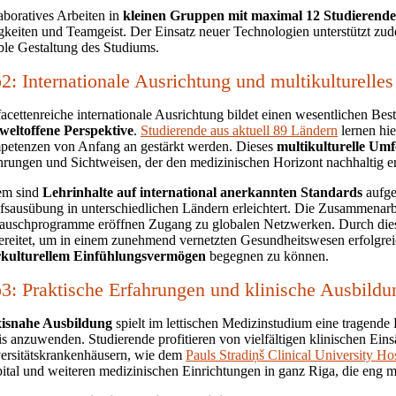
aboratives Arbeiten in
kleinen Gruppen mit maximal 12 Studierend
gkeiten und Teamgeist. Der Einsatz neuer Technologien unterstützt zu
ible Gestaltung des Studiums.
2: Internationale Ausrichtung und multikulturelle
facettenreiche internationale Ausrichtung bildet einen wesentlichen Bes
weltoffene Perspektive
.
Studierende aus
aktuell 89 Ländern
lernen hie
etenzen von Anfang an gestärkt werden. Dieses
multikulturelle Umf
hrungen und Sichtweisen, der den medizinischen Horizont nachhaltig er
em sind
Lehrinhalte auf international anerkannten Standards
aufge
fsausübung in unterschiedlichen Ländern erleichtert. Die Zusammenarb
auschprogramme eröffnen Zugang zu globalen Netzwerken. Durch dies
ereitet, um in einem zunehmend vernetzten Gesundheitswesen erfolgre
rkulturellem Einfühlungsvermögen
begegnen zu können.
3: Praktische Erfahrungen und klinische Ausbildu
isnahe Ausbildung
spielt im lettischen Medizinstudium eine tragende 
is anzuwenden. Studierende profitieren von vielfältigen klinischen Ein
ersitätskrankenhäusern, wie dem
Pauls Stradiņš Clinical University Hos
ital und weiteren medizinischen Einrichtungen in ganz Riga, die eng mi