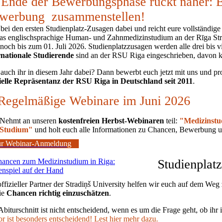
Ende der Bewerbungsphase rückt näher: B
werbung zusammenstellen!
 bei den ersten Studienplatz-Zusagen dabei und reicht eure vollständ
das englischsprachige Human- und Zahnmedizinstudium an der Rīga St
 noch bis zum 01. Juli 2026. Studienplatzzusagen werden alle drei bis
rnationale Studierende
sind an der RSU Riga eingeschrieben, davon
 auch ihr in diesem Jahr dabei? Dann bewerbt euch jetzt mit uns und pro
zielle Repräsentanz der RSU Riga in Deutschland
seit 2011
.
egelmäßige Webinare im Juni 2026
Nehmt an unseren
kostenfreien Herbst-Webinaren
teil:
"Medizinstu
Studium"
und holt euch alle Informationen zu Chancen, Bewerbung 
r Webinar-Anmeldung
Studienplat
offizieller Partner der Stradiņš University helfen wir euch auf dem Weg
die
Chancen richtig einzuschätzen
.
Abiturschnitt ist nicht entscheidend, wenn es um die Frage geht, ob ihr 
or ist besonders entscheidend! Lest hier mehr dazu.