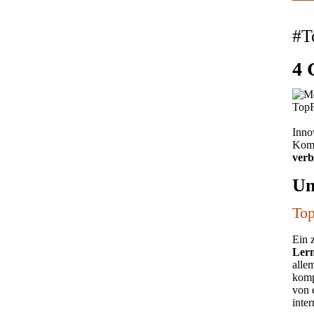
#T
4 
Inno
Komb
verb
Un
Top
Ein 
Lern
alle
komp
von 
inte