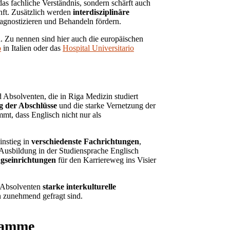
das fachliche Verständnis, sondern schärft auch
nft. Zusätzlich werden
interdisziplinäre
iagnostizieren und Behandeln fördern.
 Zu nennen sind hier auch die europäischen
o
in Italien oder das
Hospital Universitario
d Absolventen, die in Riga Medizin studiert
 der Abschlüsse
und die starke Vernetzung der
mt, dass Englisch nicht nur als
instieg in
verschiedenste Fachrichtungen
,
Ausbildung in der Studiensprache Englisch
ngseinrichtungen
für den Karriereweg ins Visier
d Absolventen
starke interkulturelle
n zunehmend gefragt sind.
gramme