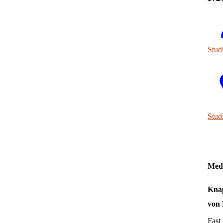
Stud
Stud
Medi
Knap
von 
Fast