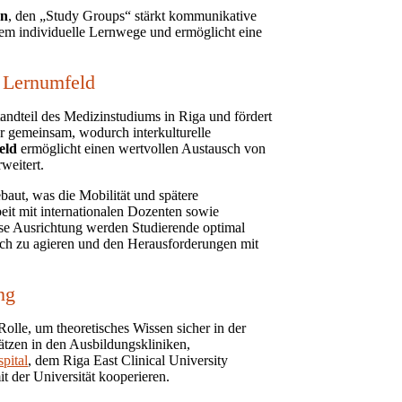
en
, den „Study Groups“ stärkt kommunikative
dem individuelle Lernwege und ermöglicht eine
s Lernumfeld
tandteil des Medizinstudiums in Riga und fördert
r gemeinsam, wodurch interkulturelle
eld
ermöglicht einen wertvollen Austausch von
weitert.
baut, was die Mobilität und spätere
eit mit internationalen Dozenten sowie
e Ausrichtung werden Studierende optimal
ich zu agieren und den Herausforderungen mit
ng
Rolle, um theoretisches Wissen sicher in der
sätzen in den Ausbildungskliniken,
pital
, dem Riga East Clinical University
t der Universität kooperieren.