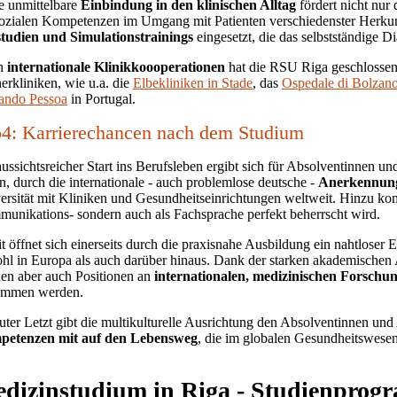
e unmittelbare
Einbindung in den klinischen Alltag
fördert nicht nur 
sozialen Kompetenzen im Umgang mit Patienten verschiedenster Herku
studien und Simulationstrainings
eingesetzt, die das selbstständige D
h
internationale Klinikkoooperationen
hat die RSU Riga geschlossen.
nerkliniken, wie u.a. die
Elbekliniken in Stade
, das
Ospedale di Bolzan
ando Pessoa
in Portugal.
4: Karrierechancen nach dem Studium
aussichtsreicher Start ins Berufsleben ergibt sich für Absolventinnen un
n, durch die internationale - auch problemlose deutsche -
Anerkennung
ersität mit Kliniken und Gesundheitseinrichtungen weltweit. Hinzu kom
unikations- sondern auch als Fachsprache perfekt beherrscht wird.
t öffnet sich einerseits durch die praxisnahe Ausbildung ein nahtloser E
hl in Europa als auch darüber hinaus. Dank der starken akademischen 
en aber auch Positionen an
internationalen, medizinischen Forschu
ommen werden.
uter Letzt gibt die multikulturelle Ausrichtung den Absolventinnen un
etenzen mit auf den Lebensweg
, die im globalen Gesundheitswese
dizinstudium in Riga - Studienpro